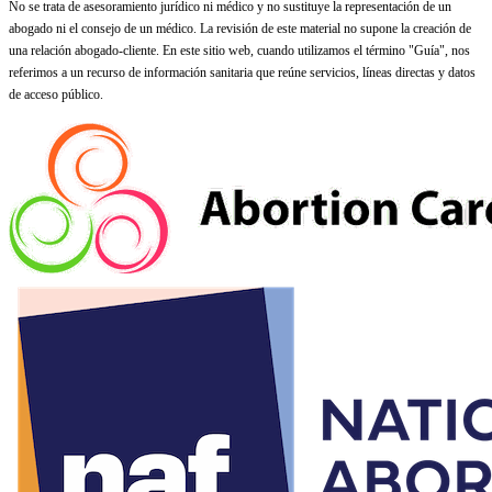
No se trata de asesoramiento jurídico ni médico y no sustituye la representación de un
abogado ni el consejo de un médico. La revisión de este material no supone la creación de
una relación abogado-cliente. En este sitio web, cuando utilizamos el término "Guía", nos
referimos a un recurso de información sanitaria que reúne servicios, líneas directas y datos
de acceso público.