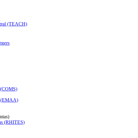
egral (TEACH)
tgers
es (COMS)
os (EMAA)
ntas)
ions (RHITES)