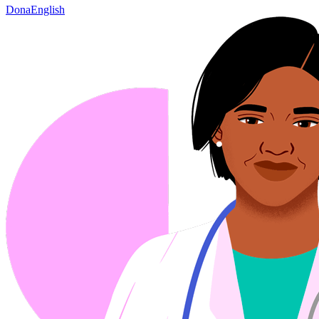
Dona
English