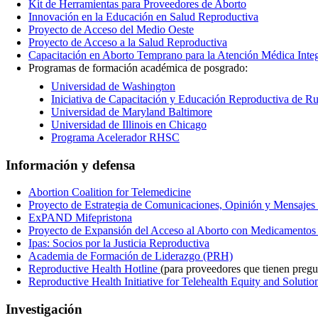
Kit de Herramientas para Proveedores de Aborto
Innovación en la Educación en Salud Reproductiva
Proyecto de Acceso del Medio Oeste
Proyecto de Acceso a la Salud Reproductiva
Capacitación en Aborto Temprano para la Atención Médica Int
Programas de formación académica de posgrado:
Universidad de Washington
Iniciativa de Capacitación y Educación Reproductiva de Ru
Universidad de Maryland Baltimore
Universidad de Illinois en Chicago
Programa Acelerador RHSC
Información y defensa
Abortion Coalition for Telemedicine
Proyecto de Estrategia de Comunicaciones, Opinión y Mensaj
ExPAND Mifepristona
Proyecto de Expansión del Acceso al Aborto con Medicament
Ipas: Socios por la Justicia Reproductiva
Academia de Formación de Liderazgo (PRH)
Reproductive Health Hotline
(para proveedores que tienen pregu
Reproductive Health Initiative for Telehealth Equity and Solut
Investigación