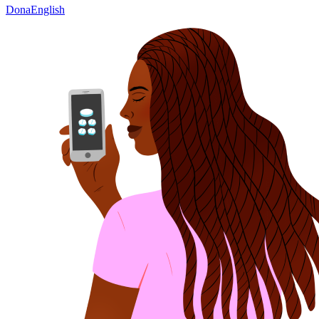
Dona
English