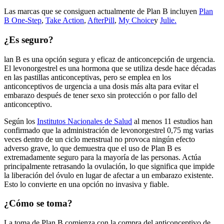
Las marcas que se consiguen actualmente de Plan B incluyen
Plan
B One-Step
,
Take Action
,
AfterPill
,
My Choice
y
Julie.
¿Es seguro?
lan B es una opción segura y eficaz de anticoncepción de urgencia.
El levonorgestrel es una hormona que se utiliza desde hace décadas
en las pastillas anticonceptivas, pero se emplea en los
anticonceptivos de urgencia a una dosis más alta para evitar el
embarazo después de tener sexo sin protección o por fallo del
anticonceptivo.
Según los
Institutos Nacionales de Salud
al menos 11 estudios han
confirmado que la administración de levonorgestrel 0,75 mg varias
veces dentro de un ciclo menstrual no provoca ningún efecto
adverso grave, lo que demuestra que el uso de Plan B es
extremadamente seguro para la mayoría de las personas. Actúa
principalmente retrasando la ovulación, lo que significa que impide
la liberación del óvulo en lugar de afectar a un embarazo existente.
Esto lo convierte en una opción no invasiva y fiable.
¿Cómo se toma?
La toma de Plan B comienza con la compra del anticonceptivo de