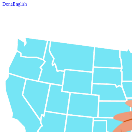
Dona
English