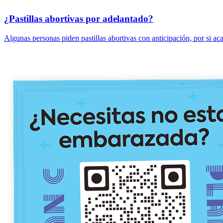
¿Pastillas abortivas por adelantado?
Algunas personas piden pastillas abortivas con anticipación, por si ac